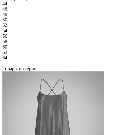
44
46
48
50
52
54
56
58
60
62
64
Товары из серии