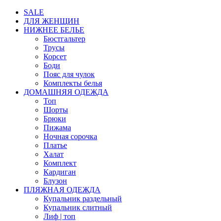
SALE
ДЛЯ ЖЕНЩИН
НИЖНЕЕ БЕЛЬЕ
Бюстгальтер
Трусы
Корсет
Боди
Пояс для чулок
Комплекты белья
ДОМАШНЯЯ ОДЕЖДА
Топ
Шорты
Брюки
Пижама
Ночная сорочка
Платье
Халат
Комплект
Кардиган
Блузон
ПЛЯЖНАЯ ОДЕЖДА
Купальник раздельный
Купальник слитный
Лиф | топ