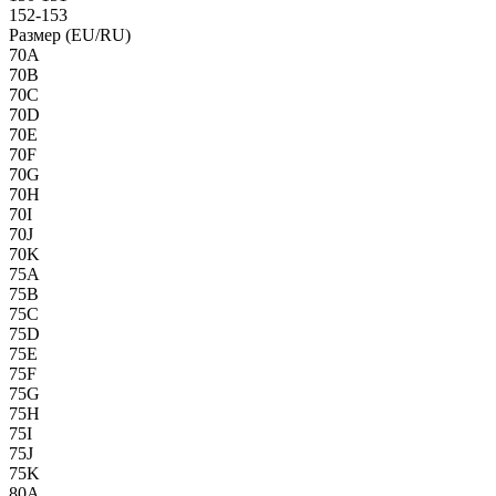
152-153
Размер (EU/RU)
70A
70B
70C
70D
70E
70F
70G
70H
70I
70J
70K
75A
75B
75C
75D
75E
75F
75G
75H
75I
75J
75K
80A