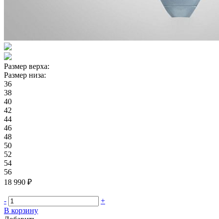
Размер верха:
Размер низа:
36
38
40
42
44
46
48
50
52
54
56
18 990 ₽
-
+
В корзину