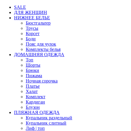
SALE
ДЛЯ ЖЕНЩИН
НИЖНЕЕ БЕЛЬЕ
Бюстгальтер
Трусы
Корсет
Боди
Пояс для чулок
Комплекты белья
ДОМАШНЯЯ ОДЕЖДА
Топ
Шорты
Брюки
Пижама
Ночная сорочка
Платье
Халат
Комплект
Кардиган
Блузон
ПЛЯЖНАЯ ОДЕЖДА
Купальник раздельный
Купальник слитный
Лиф | топ