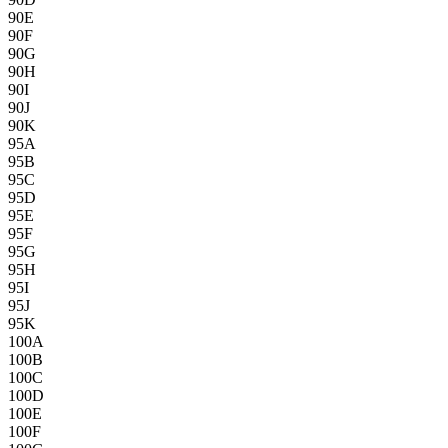
90E
90F
90G
90H
90I
90J
90K
95A
95B
95C
95D
95E
95F
95G
95H
95I
95J
95K
100A
100B
100C
100D
100E
100F