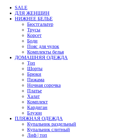
SALE
ДЛЯ ЖЕНЩИН
НИЖНЕЕ БЕЛЬЕ
Бюстгальтер
Трусы
Корсет
Боди
Пояс для чулок
Комплекты белья
ДОМАШНЯЯ ОДЕЖДА
Топ
Шорты
Брюки
Пижама
Ночная сорочка
Платье
Халат
Комплект
Кардиган
Блузон
ПЛЯЖНАЯ ОДЕЖДА
Купальник раздельный
Купальник слитный
Лиф | топ