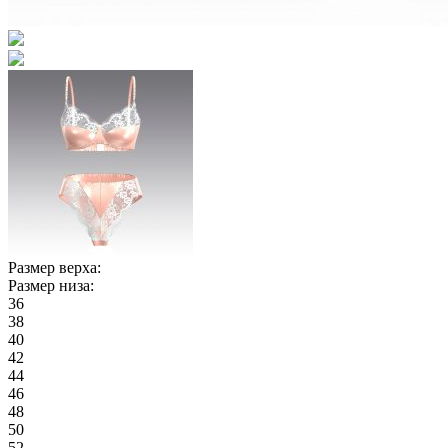
Размер верха:
Размер низа:
36
38
40
42
44
46
48
50
52