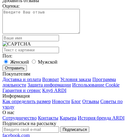
Добавить отзывы
Оценка:
Пол:
Женский
Мужской
Покупателям
Доставка и оплата
Возврат
Условия заказа
Программа
лояльности
Защита информации
Использование Cookie
Гарантия и сервис
Клуб ARDI
Информация
Как определить размер
Новости
Блог
Отзывы
Советы по
уходу
О нас
Сотрудничество
Контакты
Карьера
История бренда ARDI
Подписаться на рассылку
Подписаться
facebook.com