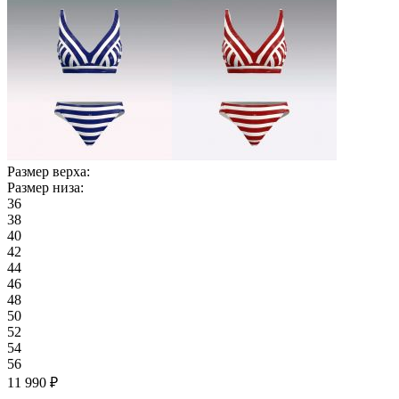
Размер верха:
Размер низа:
36
38
40
42
44
46
48
50
52
54
56
11 990 ₽