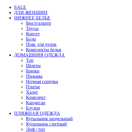
SALE
ДЛЯ ЖЕНЩИН
НИЖНЕЕ БЕЛЬЕ
Бюстгальтер
Трусы
Корсет
Боди
Пояс для чулок
Комплекты белья
ДОМАШНЯЯ ОДЕЖДА
Топ
Шорты
Брюки
Пижама
Ночная сорочка
Платье
Халат
Комплект
Кардиган
Блузон
ПЛЯЖНАЯ ОДЕЖДА
Купальник раздельный
Купальник слитный
Лиф | топ