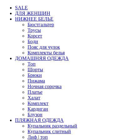
SALE
ДЛЯ ЖЕНЩИН
НИЖНЕЕ БЕЛЬЕ
Бюстгальтер
Трусы
Корсет
Боди
Пояс для чулок
Комплекты белья
ДОМАШНЯЯ ОДЕЖДА
Топ
Шорты
Брюки
Пижама
Ночная сорочка
Платье
Халат
Комплект
Кардиган
Блузон
ПЛЯЖНАЯ ОДЕЖДА
Купальник раздельный
Купальник слитный
Лиф | топ