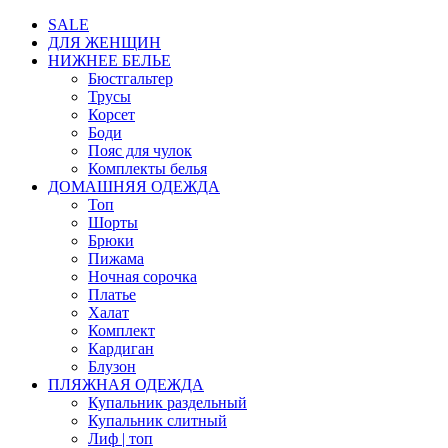
SALE
ДЛЯ ЖЕНЩИН
НИЖНЕЕ БЕЛЬЕ
Бюстгальтер
Трусы
Корсет
Боди
Пояс для чулок
Комплекты белья
ДОМАШНЯЯ ОДЕЖДА
Топ
Шорты
Брюки
Пижама
Ночная сорочка
Платье
Халат
Комплект
Кардиган
Блузон
ПЛЯЖНАЯ ОДЕЖДА
Купальник раздельный
Купальник слитный
Лиф | топ