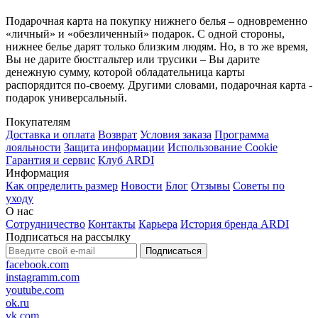
Подарочная карта на покупку нижнего белья – одновременно
«личный» и «обезличенный» подарок. С одной стороны,
нижнее белье дарят только близким людям. Но, в то же время,
Вы не дарите бюстгальтер или трусики – Вы дарите
денежную сумму, которой обладательница карты
распорядится по-своему. Другими словами, подарочная карта -
подарок универсальный.
Покупателям
Доставка и оплата
Возврат
Условия заказа
Программа
лояльности
Защита информации
Использование Cookie
Гарантия и сервис
Клуб ARDI
Информация
Как определить размер
Новости
Блог
Отзывы
Советы по
уходу
О нас
Сотрудничество
Контакты
Карьера
История бренда ARDI
Подписаться на рассылку
Подписаться
facebook.com
instagramm.com
youtube.com
ok.ru
vk.com