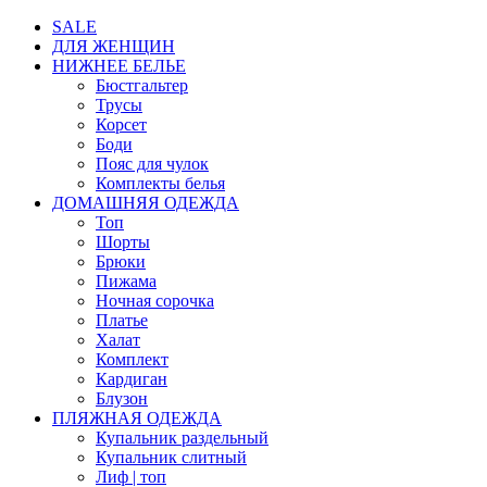
SALE
ДЛЯ ЖЕНЩИН
НИЖНЕЕ БЕЛЬЕ
Бюстгальтер
Трусы
Корсет
Боди
Пояс для чулок
Комплекты белья
ДОМАШНЯЯ ОДЕЖДА
Топ
Шорты
Брюки
Пижама
Ночная сорочка
Платье
Халат
Комплект
Кардиган
Блузон
ПЛЯЖНАЯ ОДЕЖДА
Купальник раздельный
Купальник слитный
Лиф | топ