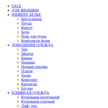
SALE
ДЛЯ ЖЕНЩИН
НИЖНЕЕ БЕЛЬЕ
Бюстгальтер
Трусы
Корсет
Боди
Пояс для чулок
Комплекты белья
ДОМАШНЯЯ ОДЕЖДА
Топ
Шорты
Брюки
Пижама
Ночная сорочка
Платье
Халат
Комплект
Кардиган
Блузон
ПЛЯЖНАЯ ОДЕЖДА
Купальник раздельный
Купальник слитный
Лиф | топ