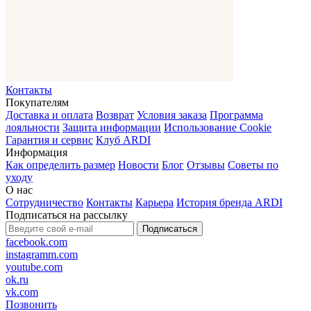
Контакты
Покупателям
Доставка и оплата
Возврат
Условия заказа
Программа
лояльности
Защита информации
Использование Cookie
Гарантия и сервис
Клуб ARDI
Информация
Как определить размер
Новости
Блог
Отзывы
Советы по
уходу
О нас
Сотрудничество
Контакты
Карьера
История бренда ARDI
Подписаться на рассылку
Подписаться
facebook.com
instagramm.com
youtube.com
ok.ru
vk.com
Позвонить