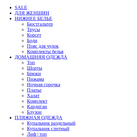
SALE
ДЛЯ ЖЕНЩИН
НИЖНЕЕ БЕЛЬЕ
Бюстгальтер
Трусы
Корсет
Боди
Пояс для чулок
Комплекты белья
ДОМАШНЯЯ ОДЕЖДА
Топ
Шорты
Брюки
Пижама
Ночная сорочка
Платье
Халат
Комплект
Кардиган
Блузон
ПЛЯЖНАЯ ОДЕЖДА
Купальник раздельный
Купальник слитный
Лиф | топ