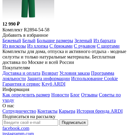
12 990 ₽
Комплект R2894-54-58
Добавить в избранное
Бежевый
Белый
Большие размеры
Зеленый
Из бархата
Из вискозы
Из хлопка
С брюками
С рукавом
С шортами
Комплекты для дома, отпуска и активного отдыха - модные
силуэты и только натуральные материалы. Бесплатная
доставка по Москве и всей России
Покупателям
Доставка и оплата
Возврат
Условия заказа
Программа
лояльности
Защита информации
Использование Cookie
Гарантия и сервис
Клуб ARDI
Информация
Как определить размер
Новости
Блог
Отзывы
Советы по
уходу
О нас
Сотрудничество
Контакты
Карьера
История бренда ARDI
Подписаться на рассылку
Подписаться
facebook.com
instagramm.com