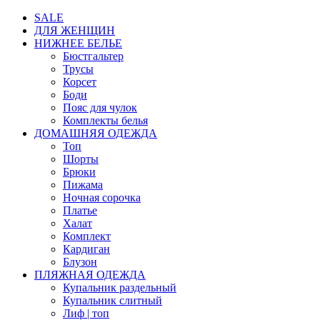
SALE
ДЛЯ ЖЕНЩИН
НИЖНЕЕ БЕЛЬЕ
Бюстгальтер
Трусы
Корсет
Боди
Пояс для чулок
Комплекты белья
ДОМАШНЯЯ ОДЕЖДА
Топ
Шорты
Брюки
Пижама
Ночная сорочка
Платье
Халат
Комплект
Кардиган
Блузон
ПЛЯЖНАЯ ОДЕЖДА
Купальник раздельный
Купальник слитный
Лиф | топ