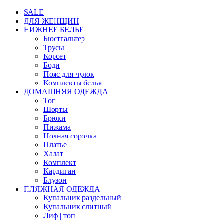
SALE
ДЛЯ ЖЕНЩИН
НИЖНЕЕ БЕЛЬЕ
Бюстгальтер
Трусы
Корсет
Боди
Пояс для чулок
Комплекты белья
ДОМАШНЯЯ ОДЕЖДА
Топ
Шорты
Брюки
Пижама
Ночная сорочка
Платье
Халат
Комплект
Кардиган
Блузон
ПЛЯЖНАЯ ОДЕЖДА
Купальник раздельный
Купальник слитный
Лиф | топ