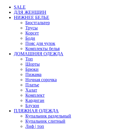
SALE
ДЛЯ ЖЕНЩИН
НИЖНЕЕ БЕЛЬЕ
Бюстгальтер
Трусы
Корсет
Боди
Пояс для чулок
Комплекты белья
ДОМАШНЯЯ ОДЕЖДА
Топ
Шорты
Брюки
Пижама
Ночная сорочка
Платье
Халат
Комплект
Кардиган
Блузон
ПЛЯЖНАЯ ОДЕЖДА
Купальник раздельный
Купальник слитный
Лиф | топ