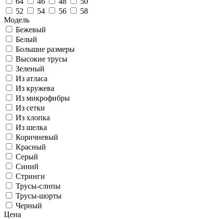
64
46
48
50
52
54
56
58
Модель
Бежевый
Белый
Большие размеры
Высокие трусы
Зеленый
Из атласа
Из кружева
Из микрофибры
Из сетки
Из хлопка
Из шелка
Коричневый
Красный
Серый
Синий
Стринги
Трусы-слипы
Трусы-шорты
Черный
Цена