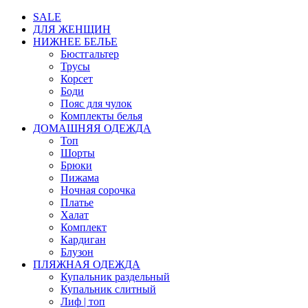
SALE
ДЛЯ ЖЕНЩИН
НИЖНЕЕ БЕЛЬЕ
Бюстгальтер
Трусы
Корсет
Боди
Пояс для чулок
Комплекты белья
ДОМАШНЯЯ ОДЕЖДА
Топ
Шорты
Брюки
Пижама
Ночная сорочка
Платье
Халат
Комплект
Кардиган
Блузон
ПЛЯЖНАЯ ОДЕЖДА
Купальник раздельный
Купальник слитный
Лиф | топ