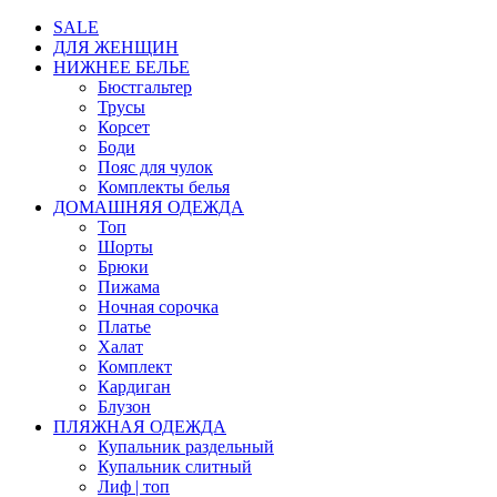
SALE
ДЛЯ ЖЕНЩИН
НИЖНЕЕ БЕЛЬЕ
Бюстгальтер
Трусы
Корсет
Боди
Пояс для чулок
Комплекты белья
ДОМАШНЯЯ ОДЕЖДА
Топ
Шорты
Брюки
Пижама
Ночная сорочка
Платье
Халат
Комплект
Кардиган
Блузон
ПЛЯЖНАЯ ОДЕЖДА
Купальник раздельный
Купальник слитный
Лиф | топ