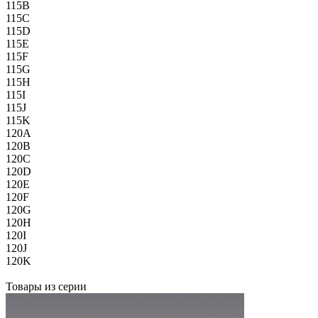
115B
115C
115D
115E
115F
115G
115H
115I
115J
115K
120A
120B
120C
120D
120E
120F
120G
120H
120I
120J
120K
Товары из серии