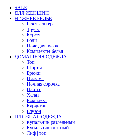
SALE
ДЛЯ ЖЕНЩИН
НИЖНЕЕ БЕЛЬЕ
Бюстгальтер
Трусы
Корсет
Боди
Пояс для чулок
Комплекты белья
ДОМАШНЯЯ ОДЕЖДА
Топ
Шорты
Брюки
Пижама
Ночная сорочка
Платье
Халат
Комплект
Кардиган
Блузон
ПЛЯЖНАЯ ОДЕЖДА
Купальник раздельный
Купальник слитный
Лиф | топ