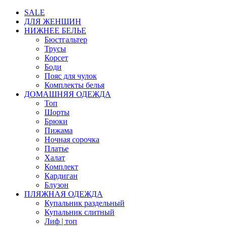
SALE
ДЛЯ ЖЕНЩИН
НИЖНЕЕ БЕЛЬЕ
Бюстгальтер
Трусы
Корсет
Боди
Пояс для чулок
Комплекты белья
ДОМАШНЯЯ ОДЕЖДА
Топ
Шорты
Брюки
Пижама
Ночная сорочка
Платье
Халат
Комплект
Кардиган
Блузон
ПЛЯЖНАЯ ОДЕЖДА
Купальник раздельный
Купальник слитный
Лиф | топ