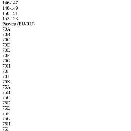
146-147
148-149
150-151
152-153
Размер (EU/RU)
70A
70B
70C
70D
70E
70F
70G
70H
70I
70J
70K
75A
75B
75C
75D
75E
75F
75G
75H
75I