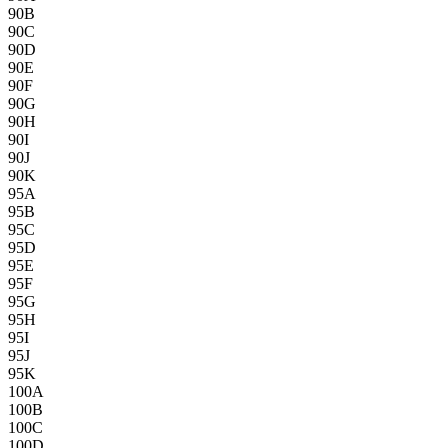
90B
90C
90D
90E
90F
90G
90H
90I
90J
90K
95A
95B
95C
95D
95E
95F
95G
95H
95I
95J
95K
100A
100B
100C
100D