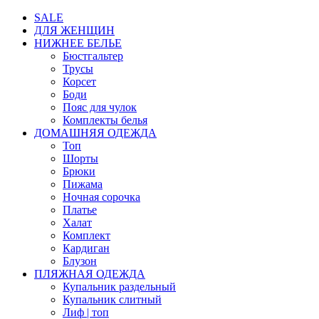
SALE
ДЛЯ ЖЕНЩИН
НИЖНЕЕ БЕЛЬЕ
Бюстгальтер
Трусы
Корсет
Боди
Пояс для чулок
Комплекты белья
ДОМАШНЯЯ ОДЕЖДА
Топ
Шорты
Брюки
Пижама
Ночная сорочка
Платье
Халат
Комплект
Кардиган
Блузон
ПЛЯЖНАЯ ОДЕЖДА
Купальник раздельный
Купальник слитный
Лиф | топ