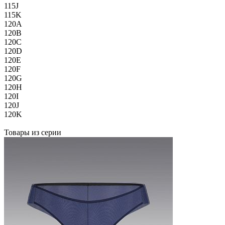
115J
115K
120A
120B
120C
120D
120E
120F
120G
120H
120I
120J
120K
Товары из серии