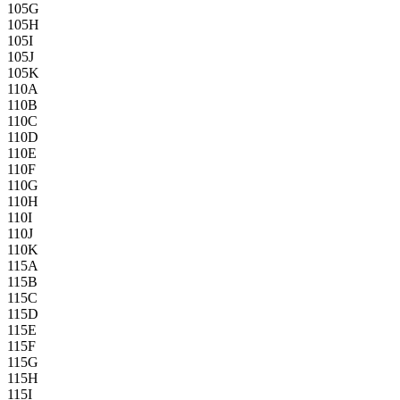
105G
105H
105I
105J
105K
110A
110B
110C
110D
110E
110F
110G
110H
110I
110J
110K
115A
115B
115C
115D
115E
115F
115G
115H
115I