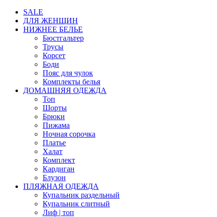
SALE
ДЛЯ ЖЕНЩИН
НИЖНЕЕ БЕЛЬЕ
Бюстгальтер
Трусы
Корсет
Боди
Пояс для чулок
Комплекты белья
ДОМАШНЯЯ ОДЕЖДА
Топ
Шорты
Брюки
Пижама
Ночная сорочка
Платье
Халат
Комплект
Кардиган
Блузон
ПЛЯЖНАЯ ОДЕЖДА
Купальник раздельный
Купальник слитный
Лиф | топ