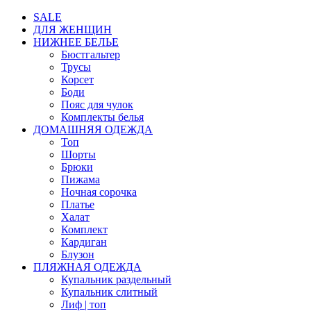
SALE
ДЛЯ ЖЕНЩИН
НИЖНЕЕ БЕЛЬЕ
Бюстгальтер
Трусы
Корсет
Боди
Пояс для чулок
Комплекты белья
ДОМАШНЯЯ ОДЕЖДА
Топ
Шорты
Брюки
Пижама
Ночная сорочка
Платье
Халат
Комплект
Кардиган
Блузон
ПЛЯЖНАЯ ОДЕЖДА
Купальник раздельный
Купальник слитный
Лиф | топ