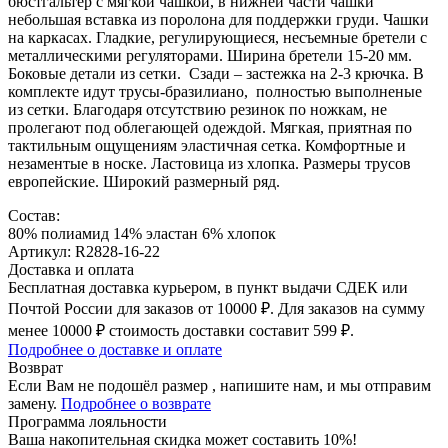
бюстгальтер с мягкой чашкой, в нижней части чашки
небольшая вставка из поролона для поддержки груди. Чашки
на каркасах. Гладкие, регулирующиеся, несъемные бретели с
металлическими регуляторами. Ширина бретели 15-20 мм.
Боковые детали из сетки. Сзади – застежка на 2-3 крючка. В
комплекте идут трусы-бразилиано, полностью выполненые
из сетки. Благодаря отсутствию резинок по ножкам, не
пролегают под облегающей одеждой. Мягкая, приятная по
тактильным ощущениям эластичная сетка. Комфортные и
незаментые в носке. Ластовица из хлопка. Размеры трусов
европейские. Широкий размерный ряд.
Состав:
80% полиамид 14% эластан 6% хлопок
Артикул: R2828-16-22
Доставка и оплата
Бесплатная доставка курьером, в пункт выдачи СДЕК или
Почтой России для заказов от 10000 ₽. Для заказов на сумму
менее 10000 ₽ стоимость доставки составит 599 ₽.
Подробнее о доставке и оплате
Возврат
Если Вам не подошёл размер , напишите нам, и мы отправим
замену.
Подробнее о возврате
Программа лояльности
Ваша накопительная скидка может составить 10%!