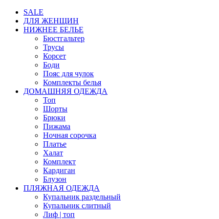
SALE
ДЛЯ ЖЕНЩИН
НИЖНЕЕ БЕЛЬЕ
Бюстгальтер
Трусы
Корсет
Боди
Пояс для чулок
Комплекты белья
ДОМАШНЯЯ ОДЕЖДА
Топ
Шорты
Брюки
Пижама
Ночная сорочка
Платье
Халат
Комплект
Кардиган
Блузон
ПЛЯЖНАЯ ОДЕЖДА
Купальник раздельный
Купальник слитный
Лиф | топ