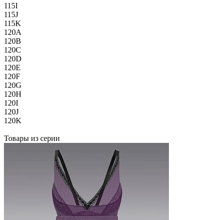
115I
115J
115K
120A
120B
120C
120D
120E
120F
120G
120H
120I
120J
120K
Товары из серии