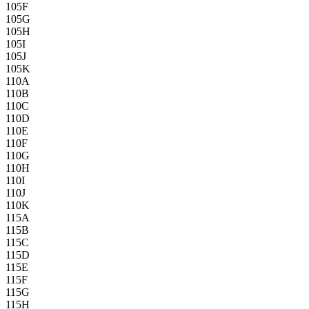
105F
105G
105H
105I
105J
105K
110A
110B
110C
110D
110E
110F
110G
110H
110I
110J
110K
115A
115B
115C
115D
115E
115F
115G
115H