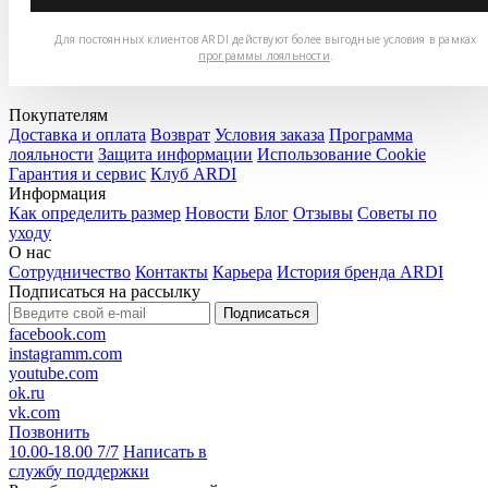
Для постоянных клиентов ARDI действуют более выгодные условия в рамках
программы лояльности
.
Покупателям
Доставка и оплата
Возврат
Условия заказа
Программа
лояльности
Защита информации
Использование Cookie
Гарантия и сервис
Клуб ARDI
Информация
Как определить размер
Новости
Блог
Отзывы
Советы по
уходу
О нас
Сотрудничество
Контакты
Карьера
История бренда ARDI
Подписаться на рассылку
Подписаться
facebook.com
instagramm.com
youtube.com
ok.ru
vk.com
Позвонить
10.00-18.00 7/7
Написать в
службу поддержки