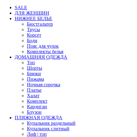
SALE
ДЛЯ ЖЕНЩИН
НИЖНЕЕ БЕЛЬЕ
Бюстгальтер
Трусы
Корсет
Боди
Пояс для чулок
Комплекты белья
ДОМАШНЯЯ ОДЕЖДА
Топ
Шорты
Брюки
Пижама
Ночная сорочка
Платье
Халат
Комплект
Кардиган
Блузон
ПЛЯЖНАЯ ОДЕЖДА
Купальник раздельный
Купальник слитный
Лиф | топ