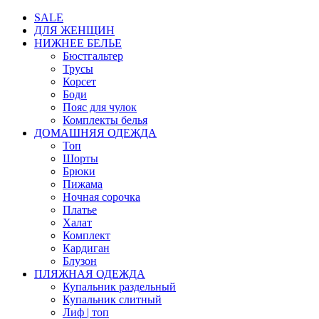
SALE
ДЛЯ ЖЕНЩИН
НИЖНЕЕ БЕЛЬЕ
Бюстгальтер
Трусы
Корсет
Боди
Пояс для чулок
Комплекты белья
ДОМАШНЯЯ ОДЕЖДА
Топ
Шорты
Брюки
Пижама
Ночная сорочка
Платье
Халат
Комплект
Кардиган
Блузон
ПЛЯЖНАЯ ОДЕЖДА
Купальник раздельный
Купальник слитный
Лиф | топ