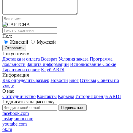
Пол:
Женский
Мужской
Покупателям
Доставка и оплата
Возврат
Условия заказа
Программа
лояльности
Защита информации
Использование Cookie
Гарантия и сервис
Клуб ARDI
Информация
Как определить размер
Новости
Блог
Отзывы
Советы по
уходу
О нас
Сотрудничество
Контакты
Карьера
История бренда ARDI
Подписаться на рассылку
Подписаться
facebook.com
instagramm.com
youtube.com
ok.ru