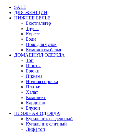
SALE
ДЛЯ ЖЕНЩИН
НИЖНЕЕ БЕЛЬЕ
Бюстгальтер
Трусы
Корсет
Боди
Пояс для чулок
Комплекты белья
ДОМАШНЯЯ ОДЕЖДА
Топ
Шорты
Брюки
Пижама
Ночная сорочка
Платье
Халат
Комплект
Кардиган
Блузон
ПЛЯЖНАЯ ОДЕЖДА
Купальник раздельный
Купальник слитный
Лиф | топ