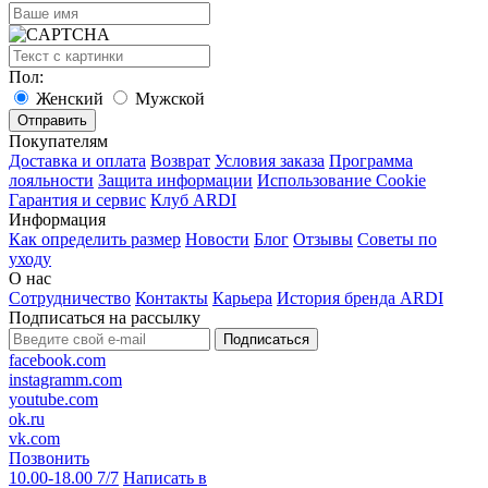
Пол:
Женский
Мужской
Покупателям
Доставка и оплата
Возврат
Условия заказа
Программа
лояльности
Защита информации
Использование Cookie
Гарантия и сервис
Клуб ARDI
Информация
Как определить размер
Новости
Блог
Отзывы
Советы по
уходу
О нас
Сотрудничество
Контакты
Карьера
История бренда ARDI
Подписаться на рассылку
Подписаться
facebook.com
instagramm.com
youtube.com
ok.ru
vk.com
Позвонить
10.00-18.00 7/7
Написать в