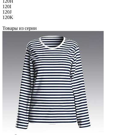
120H
120I
120J
120K
Товары из серии