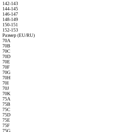
142-143
144-145
146-147
148-149
150-151
152-153
Размер (EU/RU)
70A
70B
70C
70D
70E
70F
70G
70H
70I
70J
70K
75A
75B
75C
75D
75E
75F
75G