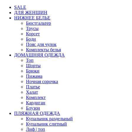
SALE
ДЛЯ ЖЕНЩИН
НИЖНЕЕ БЕЛЬЕ
Бюстгальтер
Трусы
Корсет
Боди
Пояс для чулок
Комплекты белья
ДОМАШНЯЯ ОДЕЖДА
Топ
Шорты
Брюки
Пижама
Ночная сорочка
Платье
Халат
Комплект
Кардиган
Блузон
ПЛЯЖНАЯ ОДЕЖДА
Купальник раздельный
Купальник слитный
Лиф | топ