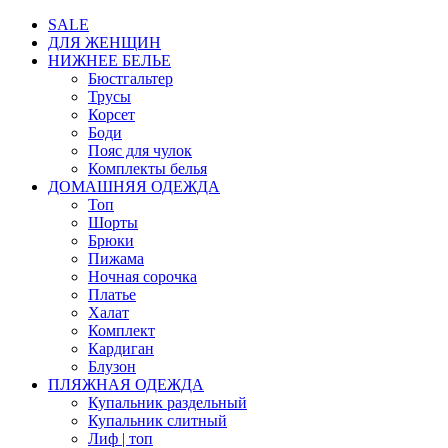
SALE
ДЛЯ ЖЕНЩИН
НИЖНЕЕ БЕЛЬЕ
Бюстгальтер
Трусы
Корсет
Боди
Пояс для чулок
Комплекты белья
ДОМАШНЯЯ ОДЕЖДА
Топ
Шорты
Брюки
Пижама
Ночная сорочка
Платье
Халат
Комплект
Кардиган
Блузон
ПЛЯЖНАЯ ОДЕЖДА
Купальник раздельный
Купальник слитный
Лиф | топ