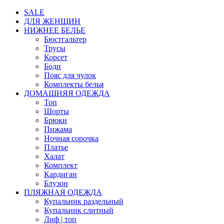
SALE
ДЛЯ ЖЕНЩИН
НИЖНЕЕ БЕЛЬЕ
Бюстгальтер
Трусы
Корсет
Боди
Пояс для чулок
Комплекты белья
ДОМАШНЯЯ ОДЕЖДА
Топ
Шорты
Брюки
Пижама
Ночная сорочка
Платье
Халат
Комплект
Кардиган
Блузон
ПЛЯЖНАЯ ОДЕЖДА
Купальник раздельный
Купальник слитный
Лиф | топ