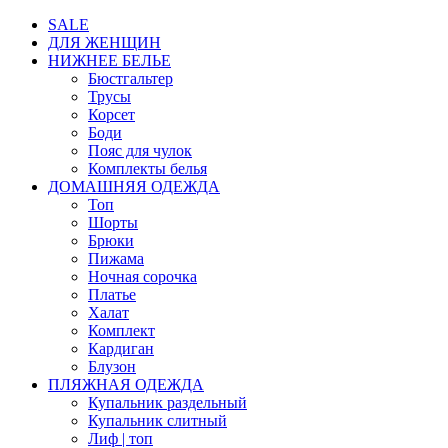
SALE
ДЛЯ ЖЕНЩИН
НИЖНЕЕ БЕЛЬЕ
Бюстгальтер
Трусы
Корсет
Боди
Пояс для чулок
Комплекты белья
ДОМАШНЯЯ ОДЕЖДА
Топ
Шорты
Брюки
Пижама
Ночная сорочка
Платье
Халат
Комплект
Кардиган
Блузон
ПЛЯЖНАЯ ОДЕЖДА
Купальник раздельный
Купальник слитный
Лиф | топ