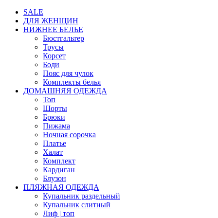
SALE
ДЛЯ ЖЕНЩИН
НИЖНЕЕ БЕЛЬЕ
Бюстгальтер
Трусы
Корсет
Боди
Пояс для чулок
Комплекты белья
ДОМАШНЯЯ ОДЕЖДА
Топ
Шорты
Брюки
Пижама
Ночная сорочка
Платье
Халат
Комплект
Кардиган
Блузон
ПЛЯЖНАЯ ОДЕЖДА
Купальник раздельный
Купальник слитный
Лиф | топ