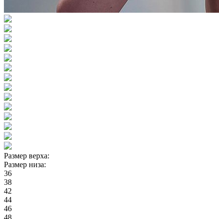
Размер верха:
Размер низа:
36
38
42
44
46
48