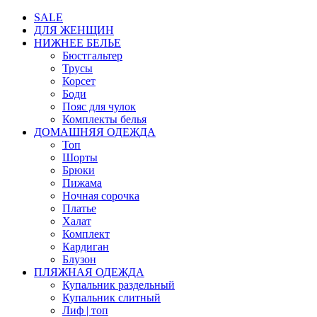
SALE
ДЛЯ ЖЕНЩИН
НИЖНЕЕ БЕЛЬЕ
Бюстгальтер
Трусы
Корсет
Боди
Пояс для чулок
Комплекты белья
ДОМАШНЯЯ ОДЕЖДА
Топ
Шорты
Брюки
Пижама
Ночная сорочка
Платье
Халат
Комплект
Кардиган
Блузон
ПЛЯЖНАЯ ОДЕЖДА
Купальник раздельный
Купальник слитный
Лиф | топ