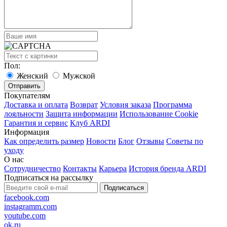
Пол:
Женский
Мужской
Покупателям
Доставка и оплата
Возврат
Условия заказа
Программа
лояльности
Защита информации
Использование Cookie
Гарантия и сервис
Клуб ARDI
Информация
Как определить размер
Новости
Блог
Отзывы
Советы по
уходу
О нас
Сотрудничество
Контакты
Карьера
История бренда ARDI
Подписаться на рассылку
Подписаться
facebook.com
instagramm.com
youtube.com
ok.ru