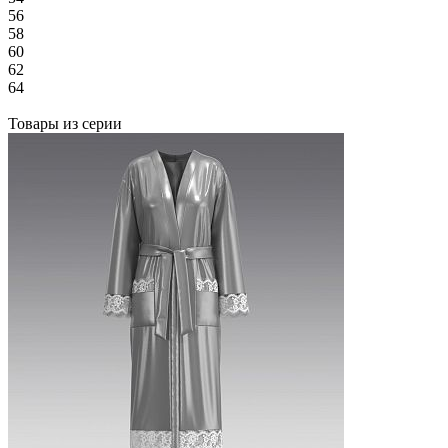
56
58
60
62
64
Товары из серии