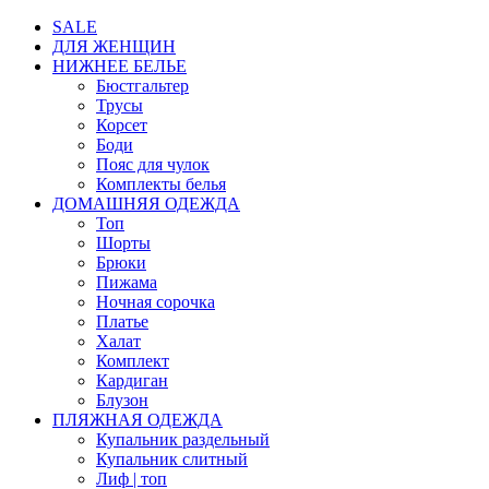
SALE
ДЛЯ ЖЕНЩИН
НИЖНЕЕ БЕЛЬЕ
Бюстгальтер
Трусы
Корсет
Боди
Пояс для чулок
Комплекты белья
ДОМАШНЯЯ ОДЕЖДА
Топ
Шорты
Брюки
Пижама
Ночная сорочка
Платье
Халат
Комплект
Кардиган
Блузон
ПЛЯЖНАЯ ОДЕЖДА
Купальник раздельный
Купальник слитный
Лиф | топ