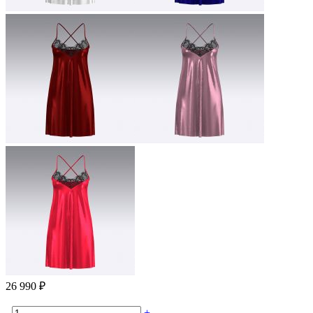
26 990 ₽
-
+