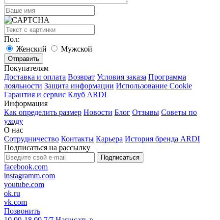
Пол:
Женский
Мужской
Покупателям
Доставка и оплата
Возврат
Условия заказа
Программа
лояльности
Защита информации
Использование Cookie
Гарантия и сервис
Клуб ARDI
Информация
Как определить размер
Новости
Блог
Отзывы
Советы по
уходу
О нас
Сотрудничество
Контакты
Карьера
История бренда ARDI
Подписаться на рассылку
Подписаться
facebook.com
instagramm.com
youtube.com
ok.ru
vk.com
Позвонить
10.00-18.00 7/7
Написать в