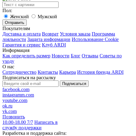
Пол:
Женский
Мужской
Покупателям
Доставка и оплата
Возврат
Условия заказа
Программа
лояльности
Защита информации
Использование Cookie
Гарантия и сервис
Клуб ARDI
Информация
Как определить размер
Новости
Блог
Отзывы
Советы по
уходу
О нас
Сотрудничество
Контакты
Карьера
История бренда ARDI
Подписаться на рассылку
Подписаться
facebook.com
instagramm.com
youtube.com
ok.ru
vk.com
Позвонить
10.00-18.00 7/7
Написать в
службу поддержки
Разработка и поддержка сайта: