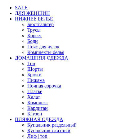
SALE
ДЛЯ ЖЕНЩИН
НИЖНЕЕ БЕЛЬЕ
Бюстгальтер
Трусы
Корсет
Боди
Пояс для чулок
Комплекты белья
ДОМАШНЯЯ ОДЕЖДА
Топ
Шорты
Брюки
Пижама
Ночная сорочка
Платье
Халат
Комплект
Кардиган
Блузон
ПЛЯЖНАЯ ОДЕЖДА
Купальник раздельный
Купальник слитный
Лиф | топ