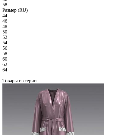
58
Размер (RU)
44
46
48
50
52
54
56
58
60
62
64
Товары из серии