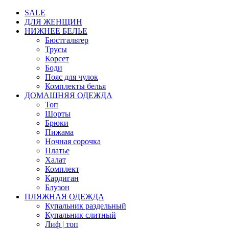
SALE
ДЛЯ ЖЕНЩИН
НИЖНЕЕ БЕЛЬЕ
Бюстгальтер
Трусы
Корсет
Боди
Пояс для чулок
Комплекты белья
ДОМАШНЯЯ ОДЕЖДА
Топ
Шорты
Брюки
Пижама
Ночная сорочка
Платье
Халат
Комплект
Кардиган
Блузон
ПЛЯЖНАЯ ОДЕЖДА
Купальник раздельный
Купальник слитный
Лиф | топ