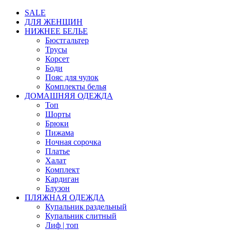
SALE
ДЛЯ ЖЕНЩИН
НИЖНЕЕ БЕЛЬЕ
Бюстгальтер
Трусы
Корсет
Боди
Пояс для чулок
Комплекты белья
ДОМАШНЯЯ ОДЕЖДА
Топ
Шорты
Брюки
Пижама
Ночная сорочка
Платье
Халат
Комплект
Кардиган
Блузон
ПЛЯЖНАЯ ОДЕЖДА
Купальник раздельный
Купальник слитный
Лиф | топ