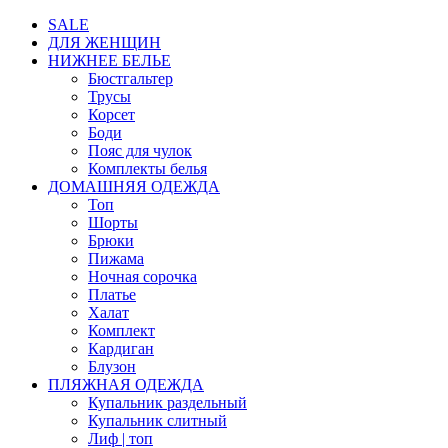
SALE
ДЛЯ ЖЕНЩИН
НИЖНЕЕ БЕЛЬЕ
Бюстгальтер
Трусы
Корсет
Боди
Пояс для чулок
Комплекты белья
ДОМАШНЯЯ ОДЕЖДА
Топ
Шорты
Брюки
Пижама
Ночная сорочка
Платье
Халат
Комплект
Кардиган
Блузон
ПЛЯЖНАЯ ОДЕЖДА
Купальник раздельный
Купальник слитный
Лиф | топ