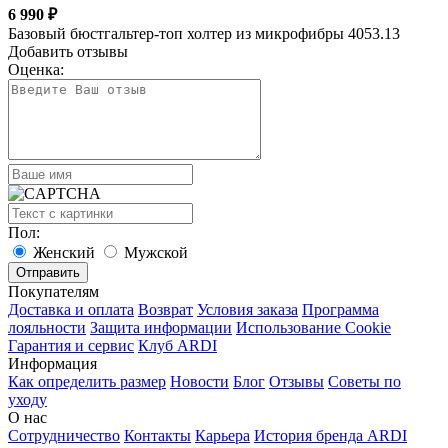
6 990 ₽
Базовый бюстгальтер-топ холтер из микрофибры 4053.13
Добавить отзывы
Оценка:
Пол:
Женский
Мужской
Покупателям
Доставка и оплата
Возврат
Условия заказа
Программа
лояльности
Защита информации
Использование Cookie
Гарантия и сервис
Клуб ARDI
Информация
Как определить размер
Новости
Блог
Отзывы
Советы по
уходу
О нас
Сотрудничество
Контакты
Карьера
История бренда ARDI