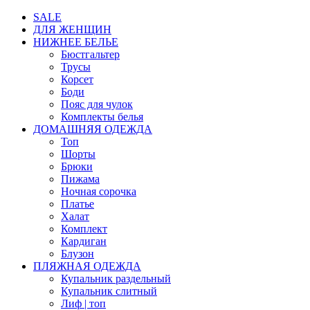
SALE
ДЛЯ ЖЕНЩИН
НИЖНЕЕ БЕЛЬЕ
Бюстгальтер
Трусы
Корсет
Боди
Пояс для чулок
Комплекты белья
ДОМАШНЯЯ ОДЕЖДА
Топ
Шорты
Брюки
Пижама
Ночная сорочка
Платье
Халат
Комплект
Кардиган
Блузон
ПЛЯЖНАЯ ОДЕЖДА
Купальник раздельный
Купальник слитный
Лиф | топ