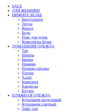
SALE
ДЛЯ ЖЕНЩИН
НИЖНЕЕ БЕЛЬЕ
Бюстгальтер
Трусы
Корсет
Боди
Пояс для чулок
Комплекты белья
ДОМАШНЯЯ ОДЕЖДА
Топ
Шорты
Брюки
Пижама
Ночная сорочка
Платье
Халат
Комплект
Кардиган
Блузон
ПЛЯЖНАЯ ОДЕЖДА
Купальник раздельный
Купальник слитный
Лиф | топ