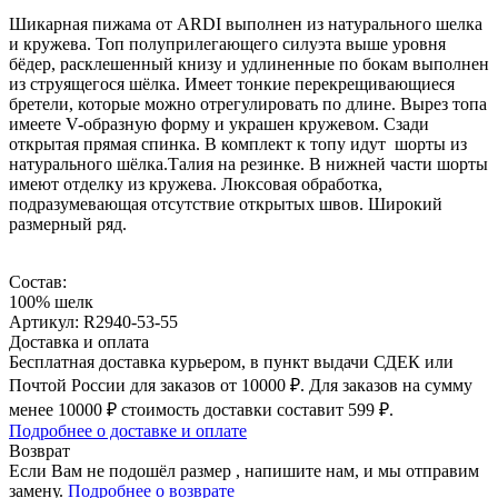
Шикарная пижама от ARDI выполнен из натурального шелка
и кружева. Топ полуприлегающего силуэта выше уровня
бёдер, расклешенный книзу и удлиненные по бокам выполнен
из струящегося шёлка. Имеет тонкие перекрещивающиеся
бретели, которые можно отрегулировать по длине. Вырез топа
имеете V-образную форму и украшен кружевом. Сзади
открытая прямая спинка. В комплект к топу идут шорты из
натурального шёлка.Талия на резинке. В нижней части шорты
имеют отделку из кружева. Люксовая обработка,
подразумевающая отсутствие открытых швов. Широкий
размерный ряд.
Состав:
100% шелк
Артикул: R2940-53-55
Доставка и оплата
Бесплатная доставка курьером, в пункт выдачи СДЕК или
Почтой России для заказов от 10000 ₽. Для заказов на сумму
менее 10000 ₽ стоимость доставки составит 599 ₽.
Подробнее о доставке и оплате
Возврат
Если Вам не подошёл размер , напишите нам, и мы отправим
замену.
Подробнее о возврате