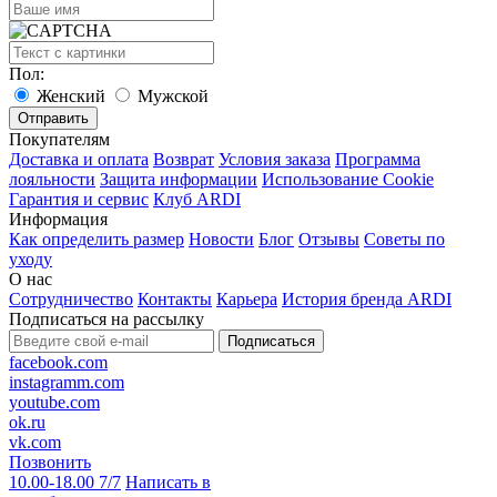
Пол:
Женский
Мужской
Покупателям
Доставка и оплата
Возврат
Условия заказа
Программа
лояльности
Защита информации
Использование Cookie
Гарантия и сервис
Клуб ARDI
Информация
Как определить размер
Новости
Блог
Отзывы
Советы по
уходу
О нас
Сотрудничество
Контакты
Карьера
История бренда ARDI
Подписаться на рассылку
Подписаться
facebook.com
instagramm.com
youtube.com
ok.ru
vk.com
Позвонить
10.00-18.00 7/7
Написать в