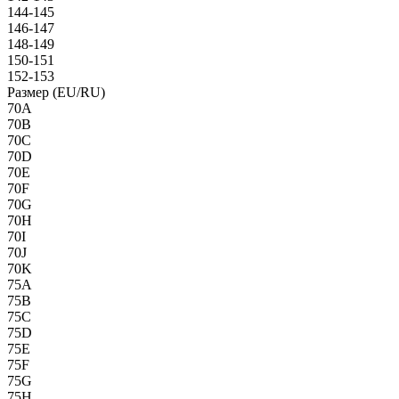
144-145
146-147
148-149
150-151
152-153
Размер (EU/RU)
70A
70B
70C
70D
70E
70F
70G
70H
70I
70J
70K
75A
75B
75C
75D
75E
75F
75G
75H