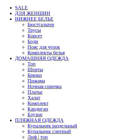
SALE
ДЛЯ ЖЕНЩИН
НИЖНЕЕ БЕЛЬЕ
Бюстгальтер
Трусы
Корсет
Боди
Пояс для чулок
Комплекты белья
ДОМАШНЯЯ ОДЕЖДА
Топ
Шорты
Брюки
Пижама
Ночная сорочка
Платье
Халат
Комплект
Кардиган
Блузон
ПЛЯЖНАЯ ОДЕЖДА
Купальник раздельный
Купальник слитный
Лиф | топ