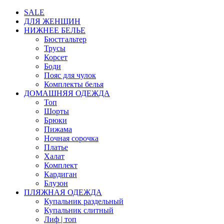
SALE
ДЛЯ ЖЕНЩИН
НИЖНЕЕ БЕЛЬЕ
Бюстгальтер
Трусы
Корсет
Боди
Пояс для чулок
Комплекты белья
ДОМАШНЯЯ ОДЕЖДА
Топ
Шорты
Брюки
Пижама
Ночная сорочка
Платье
Халат
Комплект
Кардиган
Блузон
ПЛЯЖНАЯ ОДЕЖДА
Купальник раздельный
Купальник слитный
Лиф | топ