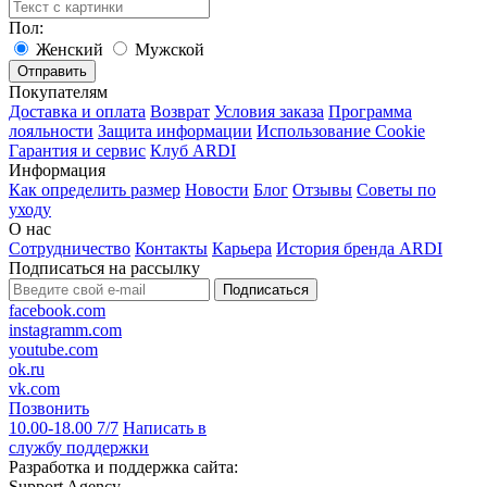
Пол:
Женский
Мужской
Покупателям
Доставка и оплата
Возврат
Условия заказа
Программа
лояльности
Защита информации
Использование Cookie
Гарантия и сервис
Клуб ARDI
Информация
Как определить размер
Новости
Блог
Отзывы
Советы по
уходу
О нас
Сотрудничество
Контакты
Карьера
История бренда ARDI
Подписаться на рассылку
Подписаться
facebook.com
instagramm.com
youtube.com
ok.ru
vk.com
Позвонить
10.00-18.00 7/7
Написать в
службу поддержки
Разработка и поддержка сайта:
Support Agency