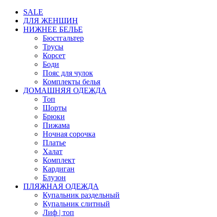
SALE
ДЛЯ ЖЕНЩИН
НИЖНЕЕ БЕЛЬЕ
Бюстгальтер
Трусы
Корсет
Боди
Пояс для чулок
Комплекты белья
ДОМАШНЯЯ ОДЕЖДА
Топ
Шорты
Брюки
Пижама
Ночная сорочка
Платье
Халат
Комплект
Кардиган
Блузон
ПЛЯЖНАЯ ОДЕЖДА
Купальник раздельный
Купальник слитный
Лиф | топ