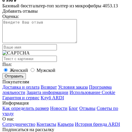
6 990 ₽
Базовый бюстгальтер-топ холтер из микрофибры 4053.13
Добавить отзывы
Оценка:
Пол:
Женский
Мужской
Покупателям
Доставка и оплата
Возврат
Условия заказа
Программа
лояльности
Защита информации
Использование Cookie
Гарантия и сервис
Клуб ARDI
Информация
Как определить размер
Новости
Блог
Отзывы
Советы по
уходу
О нас
Сотрудничество
Контакты
Карьера
История бренда ARDI
Подписаться на рассылку