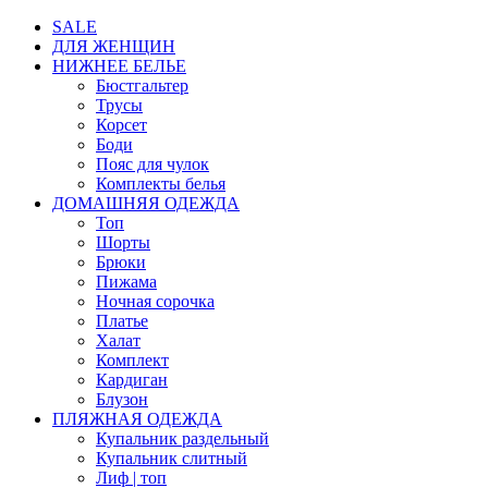
SALE
ДЛЯ ЖЕНЩИН
НИЖНЕЕ БЕЛЬЕ
Бюстгальтер
Трусы
Корсет
Боди
Пояс для чулок
Комплекты белья
ДОМАШНЯЯ ОДЕЖДА
Топ
Шорты
Брюки
Пижама
Ночная сорочка
Платье
Халат
Комплект
Кардиган
Блузон
ПЛЯЖНАЯ ОДЕЖДА
Купальник раздельный
Купальник слитный
Лиф | топ