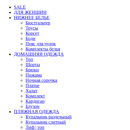
SALE
ДЛЯ ЖЕНЩИН
НИЖНЕЕ БЕЛЬЕ
Бюстгальтер
Трусы
Корсет
Боди
Пояс для чулок
Комплекты белья
ДОМАШНЯЯ ОДЕЖДА
Топ
Шорты
Брюки
Пижама
Ночная сорочка
Платье
Халат
Комплект
Кардиган
Блузон
ПЛЯЖНАЯ ОДЕЖДА
Купальник раздельный
Купальник слитный
Лиф | топ