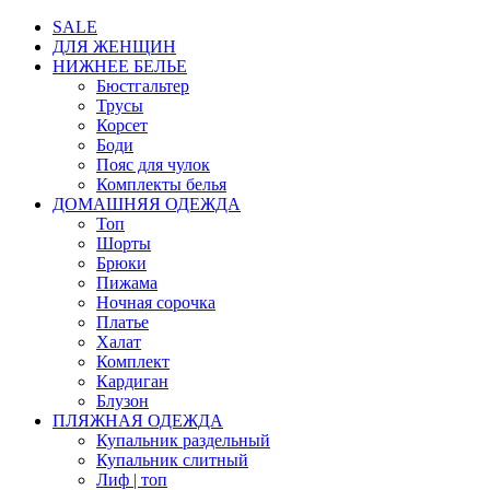
SALE
ДЛЯ ЖЕНЩИН
НИЖНЕЕ БЕЛЬЕ
Бюстгальтер
Трусы
Корсет
Боди
Пояс для чулок
Комплекты белья
ДОМАШНЯЯ ОДЕЖДА
Топ
Шорты
Брюки
Пижама
Ночная сорочка
Платье
Халат
Комплект
Кардиган
Блузон
ПЛЯЖНАЯ ОДЕЖДА
Купальник раздельный
Купальник слитный
Лиф | топ