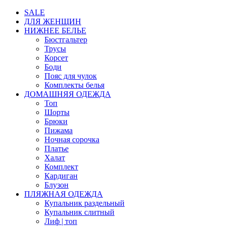
SALE
ДЛЯ ЖЕНЩИН
НИЖНЕЕ БЕЛЬЕ
Бюстгальтер
Трусы
Корсет
Боди
Пояс для чулок
Комплекты белья
ДОМАШНЯЯ ОДЕЖДА
Топ
Шорты
Брюки
Пижама
Ночная сорочка
Платье
Халат
Комплект
Кардиган
Блузон
ПЛЯЖНАЯ ОДЕЖДА
Купальник раздельный
Купальник слитный
Лиф | топ