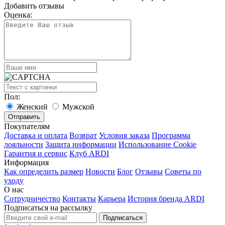
Добавить отзывы
Оценка:
Пол:
Женский
Мужской
Покупателям
Доставка и оплата
Возврат
Условия заказа
Программа
лояльности
Защита информации
Использование Cookie
Гарантия и сервис
Клуб ARDI
Информация
Как определить размер
Новости
Блог
Отзывы
Советы по
уходу
О нас
Сотрудничество
Контакты
Карьера
История бренда ARDI
Подписаться на рассылку
Подписаться