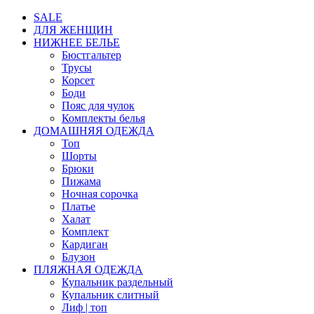
SALE
ДЛЯ ЖЕНЩИН
НИЖНЕЕ БЕЛЬЕ
Бюстгальтер
Трусы
Корсет
Боди
Пояс для чулок
Комплекты белья
ДОМАШНЯЯ ОДЕЖДА
Топ
Шорты
Брюки
Пижама
Ночная сорочка
Платье
Халат
Комплект
Кардиган
Блузон
ПЛЯЖНАЯ ОДЕЖДА
Купальник раздельный
Купальник слитный
Лиф | топ