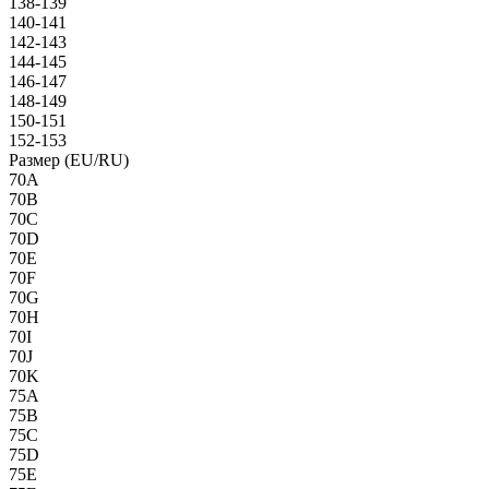
138-139
140-141
142-143
144-145
146-147
148-149
150-151
152-153
Размер (EU/RU)
70A
70B
70C
70D
70E
70F
70G
70H
70I
70J
70K
75A
75B
75C
75D
75E