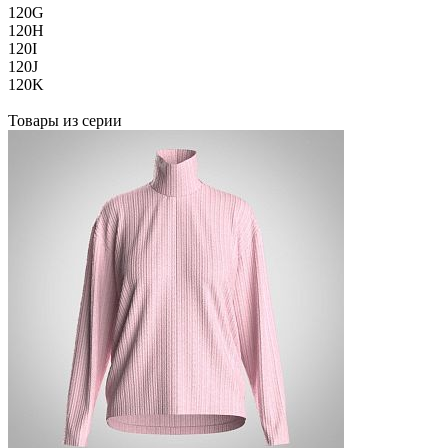
120G
120H
120I
120J
120K
Товары из серии