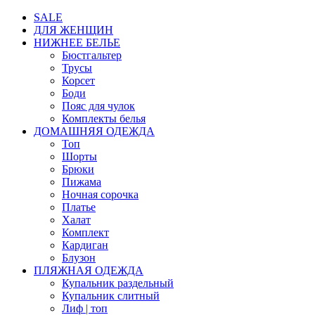
SALE
ДЛЯ ЖЕНЩИН
НИЖНЕЕ БЕЛЬЕ
Бюстгальтер
Трусы
Корсет
Боди
Пояс для чулок
Комплекты белья
ДОМАШНЯЯ ОДЕЖДА
Топ
Шорты
Брюки
Пижама
Ночная сорочка
Платье
Халат
Комплект
Кардиган
Блузон
ПЛЯЖНАЯ ОДЕЖДА
Купальник раздельный
Купальник слитный
Лиф | топ