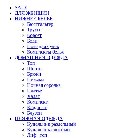
SALE
ДЛЯ ЖЕНЩИН
НИЖНЕЕ БЕЛЬЕ
Бюстгальтер
Трусы
Корсет
Боди
Пояс для чулок
Комплекты белья
ДОМАШНЯЯ ОДЕЖДА
Топ
Шорты
Брюки
Пижама
Ночная сорочка
Платье
Халат
Комплект
Кардиган
Блузон
ПЛЯЖНАЯ ОДЕЖДА
Купальник раздельный
Купальник слитный
Лиф | топ