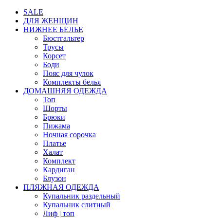
SALE
ДЛЯ ЖЕНЩИН
НИЖНЕЕ БЕЛЬЕ
Бюстгальтер
Трусы
Корсет
Боди
Пояс для чулок
Комплекты белья
ДОМАШНЯЯ ОДЕЖДА
Топ
Шорты
Брюки
Пижама
Ночная сорочка
Платье
Халат
Комплект
Кардиган
Блузон
ПЛЯЖНАЯ ОДЕЖДА
Купальник раздельный
Купальник слитный
Лиф | топ