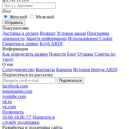
Пол:
Женский
Мужской
Покупателям
Доставка и оплата
Возврат
Условия заказа
Программа
лояльности
Защита информации
Использование Cookie
Гарантия и сервис
Клуб ARDI
Информация
Как определить размер
Новости
Блог
Отзывы
Советы по
уходу
О нас
Сотрудничество
Контакты
Карьера
История бренда ARDI
Подписаться на рассылку
Подписаться
facebook.com
instagramm.com
youtube.com
ok.ru
vk.com
Позвонить
10.00-18.00 7/7
Написать в
службу поддержки
Разработка и поддержка сайта: