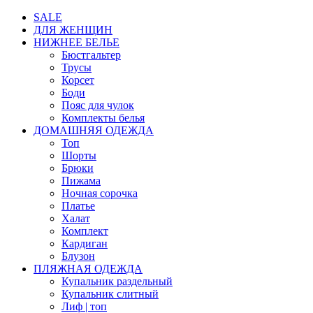
SALE
ДЛЯ ЖЕНЩИН
НИЖНЕЕ БЕЛЬЕ
Бюстгальтер
Трусы
Корсет
Боди
Пояс для чулок
Комплекты белья
ДОМАШНЯЯ ОДЕЖДА
Топ
Шорты
Брюки
Пижама
Ночная сорочка
Платье
Халат
Комплект
Кардиган
Блузон
ПЛЯЖНАЯ ОДЕЖДА
Купальник раздельный
Купальник слитный
Лиф | топ