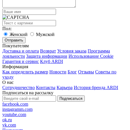
Пол:
Женский
Мужской
Покупателям
Доставка и оплата
Возврат
Условия заказа
Программа
лояльности
Защита информации
Использование Cookie
Гарантия и сервис
Клуб ARDI
Информация
Как определить размер
Новости
Блог
Отзывы
Советы по
уходу
О нас
Сотрудничество
Контакты
Карьера
История бренда ARDI
Подписаться на рассылку
Подписаться
facebook.com
instagramm.com
youtube.com
ok.ru
vk.com