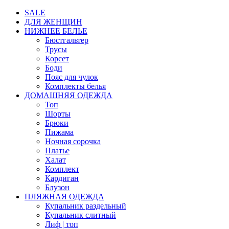
SALE
ДЛЯ ЖЕНЩИН
НИЖНЕЕ БЕЛЬЕ
Бюстгальтер
Трусы
Корсет
Боди
Пояс для чулок
Комплекты белья
ДОМАШНЯЯ ОДЕЖДА
Топ
Шорты
Брюки
Пижама
Ночная сорочка
Платье
Халат
Комплект
Кардиган
Блузон
ПЛЯЖНАЯ ОДЕЖДА
Купальник раздельный
Купальник слитный
Лиф | топ