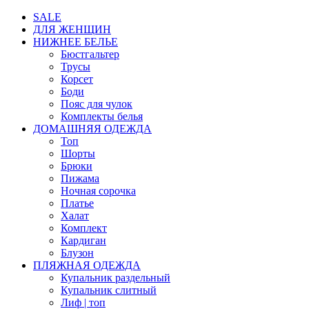
SALE
ДЛЯ ЖЕНЩИН
НИЖНЕЕ БЕЛЬЕ
Бюстгальтер
Трусы
Корсет
Боди
Пояс для чулок
Комплекты белья
ДОМАШНЯЯ ОДЕЖДА
Топ
Шорты
Брюки
Пижама
Ночная сорочка
Платье
Халат
Комплект
Кардиган
Блузон
ПЛЯЖНАЯ ОДЕЖДА
Купальник раздельный
Купальник слитный
Лиф | топ